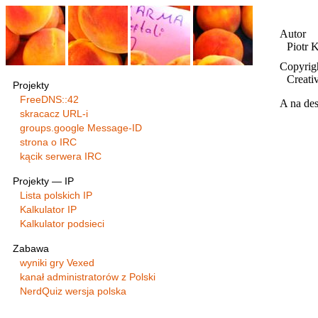
Autor
Piotr 
Copyrig
Creat
Projekty
FreeDNS::42
A na de
skracacz URL-i
groups.google Message-ID
strona o IRC
kącik serwera IRC
Projekty — IP
Lista polskich IP
Kalkulator IP
Kalkulator podsieci
Zabawa
wyniki gry Vexed
kanał administratorów z Polski
NerdQuiz wersja polska