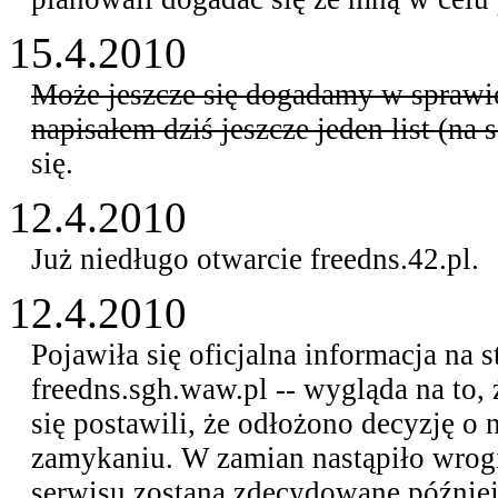
15.4.2010
Może jeszcze się dogadamy w sprawie
napisałem dziś jeszcze jeden list (na
się.
12.4.2010
Już niedługo otwarcie freedns.42.pl.
12.4.2010
Pojawiła się oficjalna informacja na s
freedns.sgh.waw.pl -- wygląda na to,
się postawili, że odłożono decyzję 
zamykaniu. W zamian nastąpiło wrogie
serwisu zostaną zdecydowane później