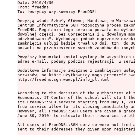
Date: 2010/4/30

From: freedns

To: [wszyscy uzytkownicy FreeDNS]

Decyzją władz Szkoły Głównej Handlowej w Warszawi
Centrum Informatyczne SGH rozpoczyna proces zakoń
FreeDNS. Regulamin tego serwisu pozwala na wyłącz
dowolnej części, bez uprzedzenia i w dowolnym mom
odszkodowania". Wychodząc jednak naprzeciw oczeki
zamknięcia usługi będzie trwał 60 dni, tzn. do 30
pozwoli na przeniesienie swoich zasobów do innych
Powyższy komunikat został wysłany do wszystkich u
adres e-mail, podany podczas rejestracji  w serwi
Dodatkowe informacje związane z zamknięciem usług
serwisów, na które użytkownicy mogą przenieść swo
http://freedns.sgh.waw.pl/info_pl.html

According to the decision of the authorities of t
Economics, IT Center of the school will start the
its FreeDNS::SGH service starting from May 1, 201
free service allow for its closing immediately an
However, all FreeDNS::SGH users are given a grace
June 30, 2010) to relocate their resources to oth
All users of FreeDNS::SGH service were notified a
sent to their addresses they given upon registeri