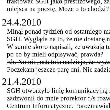
traktować SGH jako prestiżowego, z
miejsca na pocztę. Może o to chodzi?
24.4.2010
Minął ponad tydzień od ostatniego ma
SGH. Wygląda na to, że nie dostanę 
W sumie skoro napisali, że uważają t
po co by mieli odpisywać, prawda?
Eh. No nic, ostatnia nadzieja, że wyż
Poczekam jeszcze parę dni.
Nie zadzia
21.4.2010
SGH otworzyło linię komunikacyjną z 
zadzwonił do mnie prorektor d/s rozw
Centrum Informatyczne. Porozmawial