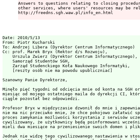
Answers to questions relating to closing procedur
other services, where users' resources may be rel
http://freedns.sgh.waw.pl/info_en.html

Date: 2010/5/13

From: Piotr Kucharski

To: Andrzej Libera (Dyrektor Centrum Informatycznego)

Cc: prof. Marek Bryx (Rektor d/s Rozwoju),

    Urszula Zwierz (Dyrektor Centrum Informatycznego),

    Samorząd Studentów SGH,

    Zarząd Studenckiego Koła Naukowego Informatyki,

    [reszty osób nie ma powodu upubliczniać]

Szanowny Panie Dyrektorze,

Minęło pięć tygodni od odcięcia mnie od konta na SGH or
miesiąc od mojego ostatniego maila do dyrekcji CI, któr
ciągle pozostał bez odpowiedzi.

Profesor Bryx w międzyczasie dzwonił do mnie i zapewnia
nie ma nic przeciwko mnie, że chce pokojowo załatwić sp
proces zamykania możliwości korzystania z serwisów ucze
cywilizowany, że użytkownicy będą poinformowani wcześni
mieli dwa miesiące na przeniesienie swoich domen i plik
Jednak nie widzę tego cywilizowanego nastawienia w stos