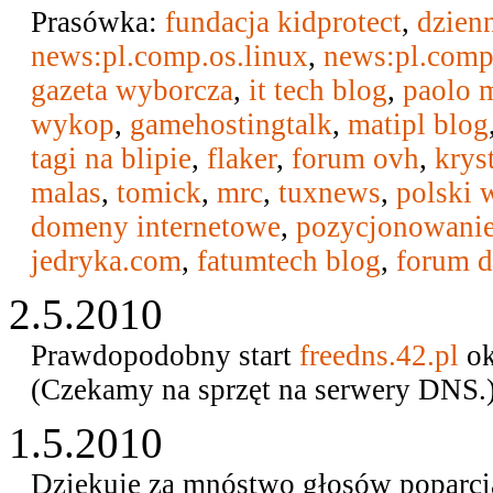
Prasówka:
fundacja kidprotect
,
dzien
news:pl.comp.os.linux
,
news:pl.comp.
gazeta wyborcza
,
it tech blog
,
paolo 
wykop
,
gamehostingtalk
,
matipl blog
tagi
na
blipie
,
flaker
,
forum ovh
,
krys
malas
,
tomick
,
mrc
,
tuxnews
,
polski 
domeny internetowe
,
pozycjonowanie
jedryka.com
,
fatumtech blog
,
forum d
2.5.2010
Prawdopodobny start
freedns.42.pl
ok
(Czekamy na sprzęt na serwery DNS.
1.5.2010
Dziękuję za mnóstwo głosów poparcia