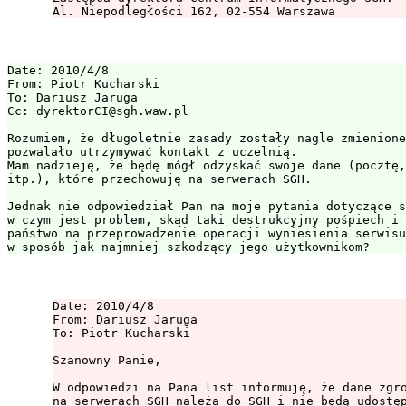
Date: 2010/4/8

From: Piotr Kucharski

To: Dariusz Jaruga

Cc: dyrektorCI@sgh.waw.pl

Rozumiem, że długoletnie zasady zostały nagle zmienione
pozwalało utrzymywać kontakt z uczelnią.

Mam nadzieję, że będę mógł odzyskać swoje dane (pocztę,
itp.), które przechowuję na serwerach SGH.

Jednak nie odpowiedział Pan na moje pytania dotyczące s
w czym jest problem, skąd taki destrukcyjny pośpiech i 
państwo na przeprowadzenie operacji wyniesienia serwisu
Date: 2010/4/8

From: Dariusz Jaruga 
To: Piotr Kucharski

Szanowny Panie,

W odpowiedzi na Pana list informuję, że dane zgro
na serwerach SGH należą do SGH i nie będą udostęp