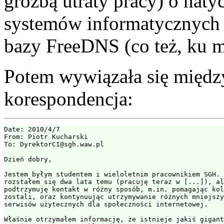
groźbą utraty pracy) o nat
systemów informatycznych 
bazy FreeDNS (co też, ku m
Potem wywiązała się między
korespondencja:
Date: 2010/4/7

From: Piotr Kucharski

To: DyrektorCI@sgh.waw.pl

Dzień dobry,

Jestem byłym studentem i wieloletnim pracownikiem SGH. 
rozstałem się dwa lata temu (pracuję teraz w [...]), al
podtrzymuję kontakt w różny sposób, m.in. pomagając kol
zostali, oraz kontynuując utrzymywanie różnych mniejszy
serwisów użytecznych dla społeczności internetowej.

Właśnie otrzymałem informację, że istnieje jakiś gigant