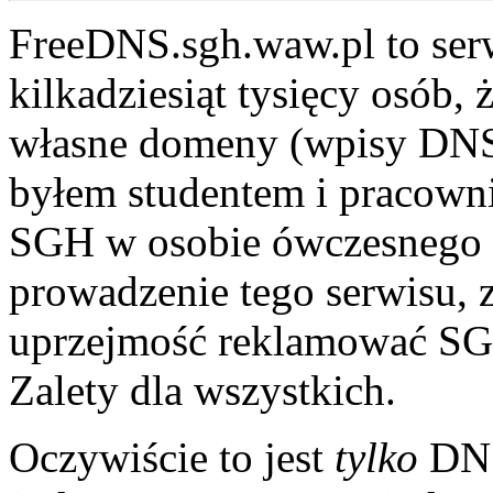
FreeDNS.sgh.waw.pl to serw
kilkadziesiąt tysięcy osób
własne domeny (wpisy DNS)
byłem studentem i pracown
SGH w osobie ówczesnego d
prowadzenie tego serwisu, 
uprzejmość reklamować SGH
Zalety dla wszystkich.
Oczywiście to jest
tylko
DNS