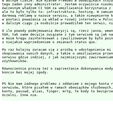
w wolnym czasie. Nie miałem FreeDNS w obowiązkach służb
tego żaden inny administrator. Jestem oczywiście niezmi
ówczesnym władzom CI SGH za umożliwienie korzystania z 
ale to było tylko to: infrastruktura, hosting. W zamian
darmową reklamę w nazwie serwisu, a także niewymierne k
w postaci poważania za wkład w rozwój internetu w Polsc
w dalszym ciągu ja osobiście prowadziłem ten serwis, ni
O ile powody podejmowania decyzji są, rzecz jasna, wewn
SGH, tak same decyzje związane z tym serwisem są jak na
w moim kręgu zainteresowań i cywilizowanym by było poin
z niejakim wyprzedzeniem o zmianach status quo.

Po raz kolejny zwracam się z prośbą o udostępnienie mi 
skopiowania swoich danych, a także o umożliwienie przen
serwisu gdzie indziej, z jak najmniejszymi zawirowaniam
użytkowników.

Równocześnie proszę też o zaprzestanie dokonywania mody
koncie bez mojej zgody.

PS Nie mam żadnego problemu z oddaniem z mojego konta r
serwisów, które pisałem w ramach obowiązków służbowych,
konto, passwd, alias, finger, mrtg, Te kody to bezsprze
Uczelni. Inne nie.
