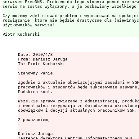
serwisem FreeDNS. Problem do tego stopnia ponoć nierozw
serwis ma zostać wyłączony, a ja pozbawiony wszelkiego 
Czy możemy zdefiniować problem i wypracować na spokojni
rozwiązanie, które nie będzie drastyczne dla (niewinnyc
użytkowników serwisu?

Date: 2010/4/8

From: Dariusz Jaruga

To: Piotr Kucharski

Szanowny Panie,

Zgodnie z aktualnie obowiązującymi zasadami w SGH
pracowników i studentów będą sukcesywnie usuwane,
Pańskich kont.

Wszelkie sprawy związane z administracją, produkc
i ewentualna rezygnacja ze świadczenia określonej
obowiązków i decyzji aktualnych pracowników SGH.

Z poważaniem,

--

Dariusz Jaruga

Zastępca dyrektora Centrum Informatycznego SGH.
