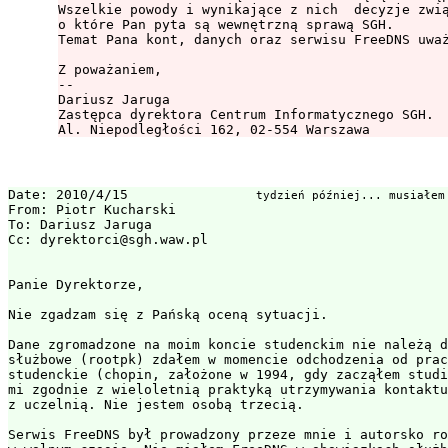
Wszelkie powody i wynikające z nich  decyzje zwią
o które Pan pyta są wewnętrzną sprawą SGH.

Temat Pana kont, danych oraz serwisu FreeDNS uważ
Z poważaniem,

--

Dariusz Jaruga

Zastępca dyrektora Centrum Informatycznego SGH.

Date: 2010/4/15                
tydzień później... musiałem
From: Piotr Kucharski

To: Dariusz Jaruga 
Cc: dyrektorci@sgh.waw.pl

Panie Dyrektorze,

Nie zgadzam się z Pańską oceną sytuacji.

Dane zgromadzone na moim koncie studenckim nie należą d
służbowe (rootpk) zdałem w momencie odchodzenia od prac
studenckie (chopin, założone w 1994, gdy zacząłem studi
mi zgodnie z wieloletnią praktyką utrzymywania kontaktu
z uczelnią. Nie jestem osobą trzecią.

Serwis FreeDNS był prowadzony przeze mnie i autorsko ro