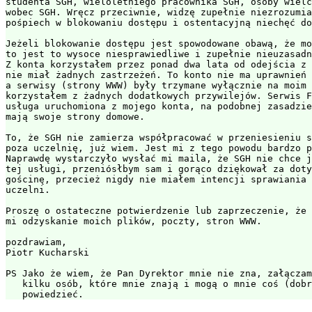
studenta SGH, wieloletniego pracownika SGH, osoby wielc
wobec SGH. Wręcz przeciwnie, widzę zupełnie niezrozumia
pośpiech w blokowaniu dostępu i ostentacyjną niechęć do
Jeżeli blokowanie dostępu jest spowodowane obawą, że mo
to jest to wysoce niesprawiedliwe i zupełnie nieuzasadn
Z konta korzystałem przez ponad dwa lata od odejścia z 
nie miał żadnych zastrzeżeń. To konto nie ma uprawnień 
a serwisy (strony WWW) były trzymane wyłącznie na moim 
korzystałem z żadnych dodatkowych przywilejów. Serwis F
usługa uruchomiona z mojego konta, na podobnej zasadzie
mają swoje strony domowe.

To, że SGH nie zamierza współpracować w przeniesieniu s
poza uczelnię, już wiem. Jest mi z tego powodu bardzo p
Naprawdę wystarczyło wysłać mi maila, że SGH nie chce j
tej usługi, przeniósłbym sam i gorąco dziękował za doty
gościnę, przecież nigdy nie miałem intencji sprawiania 
uczelni.

Proszę o ostateczne potwierdzenie lub zaprzeczenie, że 
mi odzyskanie moich plików, poczty, stron WWW.

pozdrawiam,

Piotr Kucharski

PS Jako że wiem, że Pan Dyrektor mnie nie zna, załączam
   kilku osób, które mnie znają i mogą o mnie coś (dobr