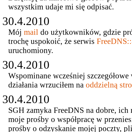
wszystkim udaje mi się odpisać.
30.4.2010
Mój
mail
do użytkowników, gdzie pró
trochę uspokoić, że serwis
FreeDNS:
uruchomiony.
30.4.2010
Wspominane wcześniej szczegółowe w
działania wrzuciłem na
oddzielną str
30.4.2010
SGH zamyka FreeDNS na dobre, ich ma
moje prośby o współpracę w przenies
prośby o odzyskanie mojej poczty, p