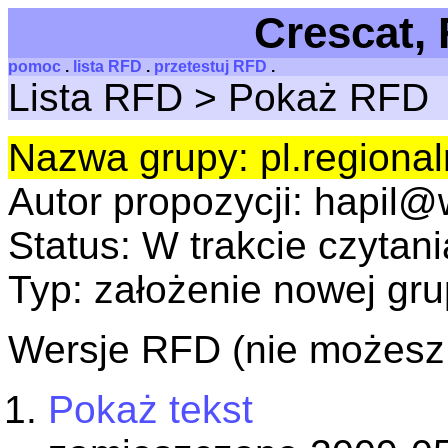
Crescat, 
pomoc
.
lista RFD
.
przetestuj RFD
.
Lista RFD > Pokaż RFD
Nazwa grupy: pl.regiona
Autor propozycji: hapil@w
Status: W trakcie czytani
Typ: założenie nowej gr
Wersje RFD (nie możesz d
Pokaż tekst