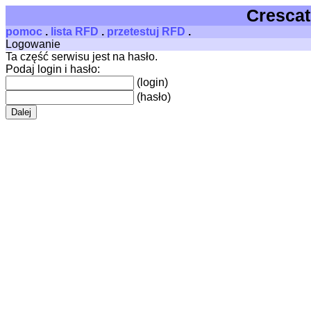
Crescat,
pomoc
.
lista RFD
.
przetestuj RFD
.
Logowanie
Ta część serwisu jest na hasło.
Podaj login i hasło:
(login)
(hasło)