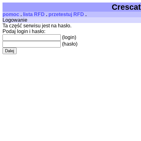
Crescat,
pomoc
.
lista RFD
.
przetestuj RFD
.
Logowanie
Ta część serwisu jest na hasło.
Podaj login i hasło:
(login)
(hasło)